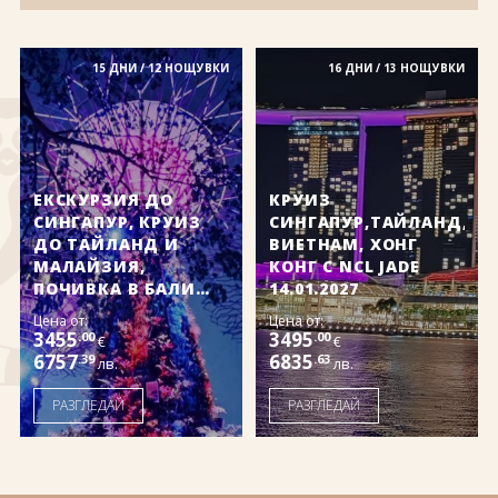
За нас
Полезно
Документи
Магазин
Общи условия
15 ДНИ / 12 НОЩУВКИ
Политика за
16 ДНИ / 13 НОЩУВКИ
поверителност
ЗАПИТВАНЕ
ЕКСКУРЗИЯ ДО
КРУИЗ
СИНГАПУР, КРУИЗ
СИНГАПУР,ТАЙЛАНД,
ДО ТАЙЛАНД И
ВИЕТНАМ, ХОНГ
МАЛАЙЗИЯ,
КОНГ С NCL JADE
ПОЧИВКА В БАЛИ
14.01.2027
16.01.2027
Цена от:
Цена от:
3455
3495
.00
.00
€
€
6757
6835
.39
.63
лв.
лв.
РАЗГЛЕДАЙ
РАЗГЛЕДАЙ