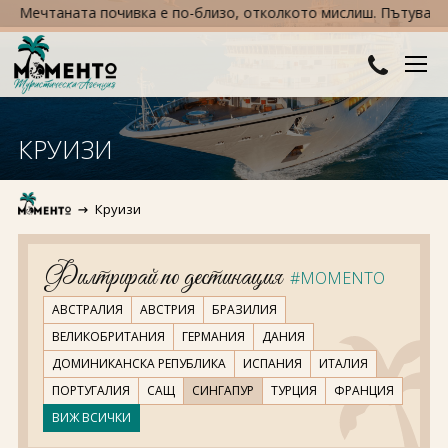
Мечтаната почивка е по-близо, отколкото мислиш. Пътувай сега,
ДЕСТИНАЦИИ
КРУИЗИ
Австралия и Океания
ХОТЕЛИ
Круизи
Азия
Хотели в България
КРУИЗИ
Африка
Хотели в Гърция
ТУРЦИЯ
Филтрирай по дестинация
#MOMENTO
Европа
Хотели в Турция
ПРАЗНИЦИ
АВСТРАЛИЯ
АВСТРИЯ
БРАЗИЛИЯ
ВЕЛИКОБРИТАНИЯ
ГЕРМАНИЯ
ДАНИЯ
Северна Америка
Великден
ПОЛЕЗНО
ДОМИНИКАНСКА РЕПУБЛИКА
ИСПАНИЯ
ИТАЛИЯ
ПОРТУГАЛИЯ
САЩ
СИНГАПУР
ТУРЦИЯ
ФРАНЦИЯ
Южна Америка
Коледа
КОНТАКТИ
ВИЖ ВСИЧКИ
Нова година