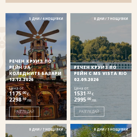
За нас
Полезно
Документи
Магазин
Общи условия
5 ДНИ / 4 НОЩУВКИ
Политика за
8 ДНИ / 7 НОЩУВКИ
поверителност
ЗАПИТВАНЕ
РЕЧЕН КРУИЗ ПО
РЕЙН ЗА
РЕЧЕН КРУИЗ ПО
КОЛЕДНИТЕ БАЗАРИ
РЕЙН С MS VISTA RIO
12.12.2026
02.09.2026
Цена от:
Цена от:
1175
1531
.00
.32
€
€
2298
2995
.10
.00
лв.
лв.
РАЗГЛЕДАЙ
РАЗГЛЕДАЙ
8 ДНИ / 7 НОЩУВКИ
8 ДНИ / 7 НОЩУВКИ